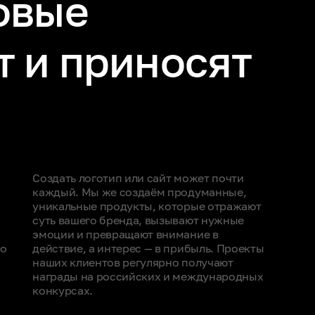
овые
т и приносят
Создать логотип или сайт может почти
каждый. Мы же создаём продуманные,
уникальные продукты, которые отражают
суть вашего бренда, вызывают нужные
эмоции и превращают внимание в
во
действие, а интерес — в прибыль. Проекты
наших клиентов регулярно получают
награды на российских и международных
конкурсах.