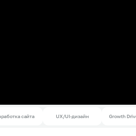
зработка сайта
UX/UI-дизайн
Growth Driv