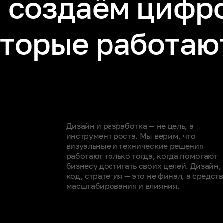
и создаём цифр
оторые работаю
Дизайн и разработка — не цель, а
инструмент роста. Мы верим, что
визуальные и технические решения
работают только тогда, когда помогают
бизнесу достигать своих целей. Дизайн,
код, стратегия — это не финал, а средст
масштабирования и влияния.