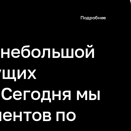
народного
 приложение”
изма
народной площадки
Подробнее
т небольшой
ущих
 Сегодня мы
иентов по