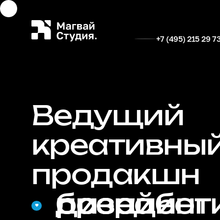
+7 (495) 215 29 7
Ведущий
креативны
продакшн
дизайн
разработ
брендинг