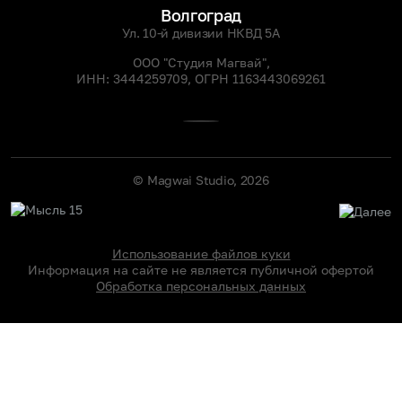
Волгоград
Ул. 10-й дивизии НКВД 5А
ООО "Студия Магвай",
ИНН: 3444259709, ОГРН 1163443069261
© Magwai Studio, 2026
Использование файлов куки
Информация на сайте не является публичной офертой
Обработка персональных данных